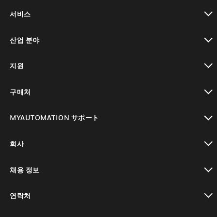
toggle view
서비스
toggle view
산업 분야
toggle view
지원
toggle view
구매처
toggle view
MYAUTOMATION サポート
toggle view
회사
toggle view
채용 정보
toggle view
연락처
toggle view