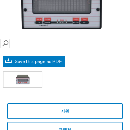
SEARCH
Save this page as PDF
지원
구매처