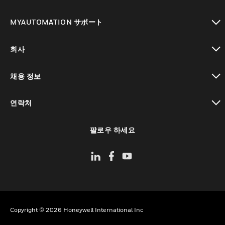
toggle view
MYAUTOMATION サポート
toggle view
회사
toggle view
채용 정보
toggle view
연락처
toggle view
팔로우 하세요
Copyright © 2026 Honeywell International Inc