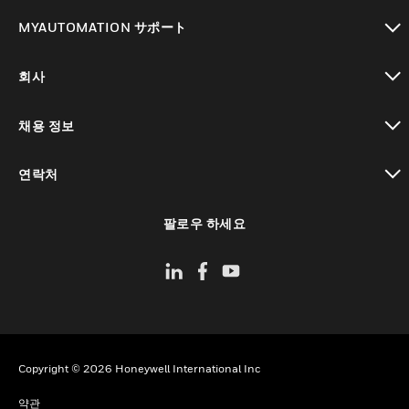
toggle view
MYAUTOMATION サポート
toggle view
회사
toggle view
채용 정보
toggle view
연락처
toggle view
팔로우 하세요
Copyright © 2026 Honeywell International Inc
약관