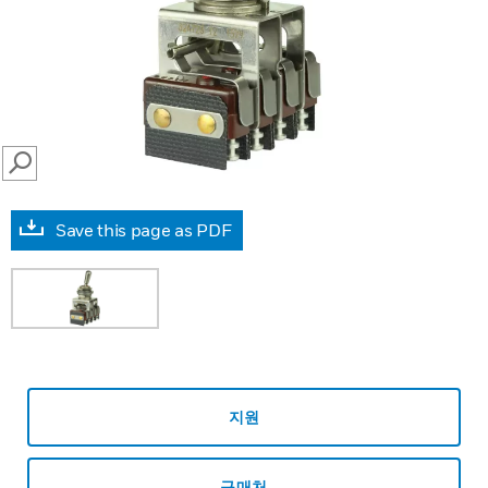
SEARCH
Save this page as PDF
지원
구매처