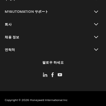
toggle view
MYAUTOMATION サポート
toggle view
회사
toggle view
채용 정보
toggle view
연락처
toggle view
팔로우 하세요
Copyright © 2026 Honeywell International Inc