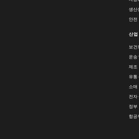
생산
안전
산업
보건
운송 
제조
유통
소매
전자
정부
항공