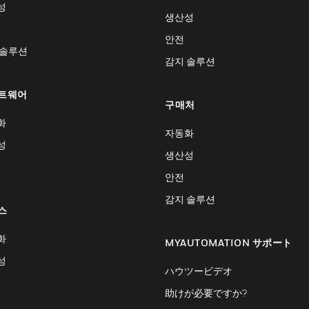
성
생산성
안전
 솔루션
감지 솔루션
트웨어
구매처
화
자동화
성
생산성
안전
감지 솔루션
스
화
MYAUTOMATION サポート
성
ハウツービデオ
助けが必要ですか?