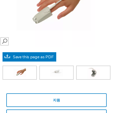
SEARCH
Save this page as PDF
지원