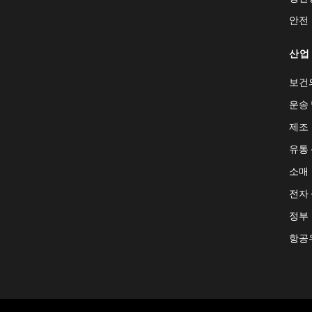
안전
산업
보건
운송 
제조
유통
소매
전자
정부
항공