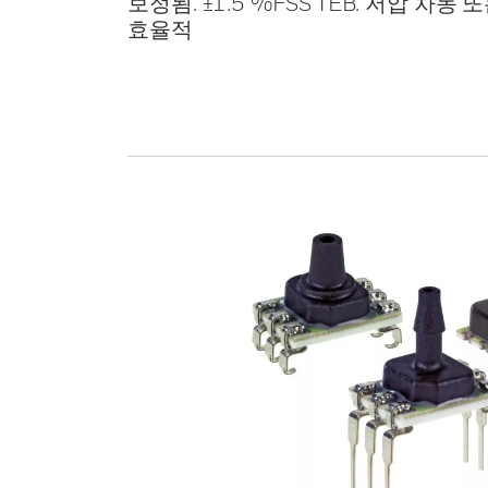
보정됨. ±1.5 %FSS TEB. 저압 차동
효율적