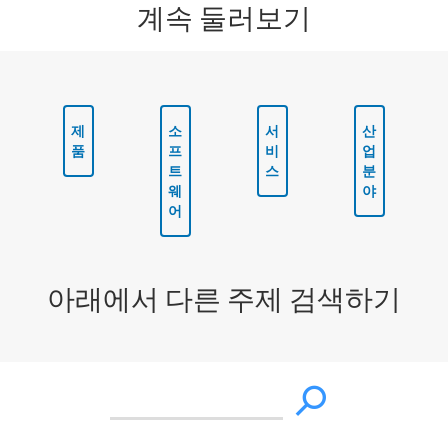
계속 둘러보기
제
소
서
산
품
프
비
업
트
스
분
웨
야
어
아래에서 다른 주제 검색하기