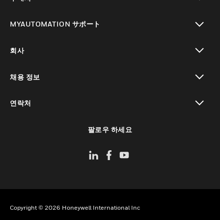
toggle view
MYAUTOMATION サポート
toggle view
회사
toggle view
채용 정보
toggle view
연락처
toggle view
팔로우 하세요
Copyright © 2026 Honeywell International Inc