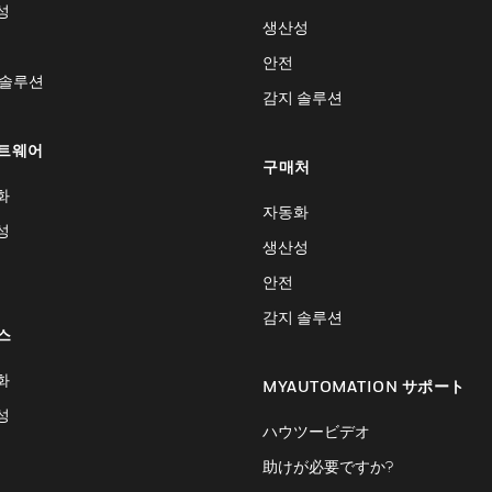
성
생산성
안전
 솔루션
감지 솔루션
트웨어
구매처
화
자동화
성
생산성
안전
감지 솔루션
스
화
MYAUTOMATION サポート
성
ハウツービデオ
助けが必要ですか?