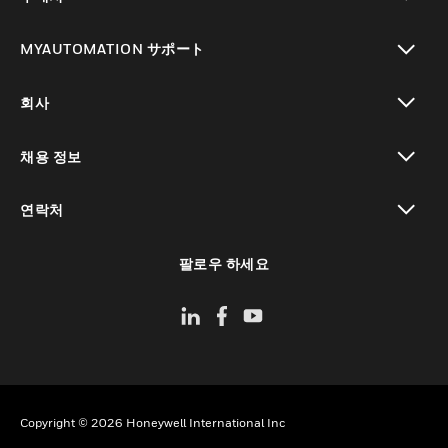
toggle view
MYAUTOMATION サポート
toggle view
회사
toggle view
채용 정보
toggle view
연락처
toggle view
팔로우 하세요
Copyright © 2026 Honeywell International Inc