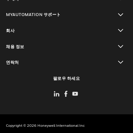
toggle view
MYAUTOMATION サポート
toggle view
회사
toggle view
채용 정보
toggle view
연락처
toggle view
팔로우 하세요
Copyright © 2026 Honeywell International Inc