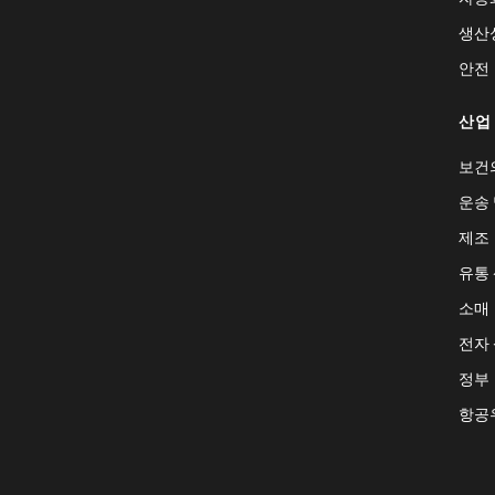
생산
안전
산업
보건
운송 
제조
유통
소매
전자
정부
항공