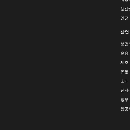
생산
안전
산업
보건
운송 
제조
유통
소매
전자
정부
항공