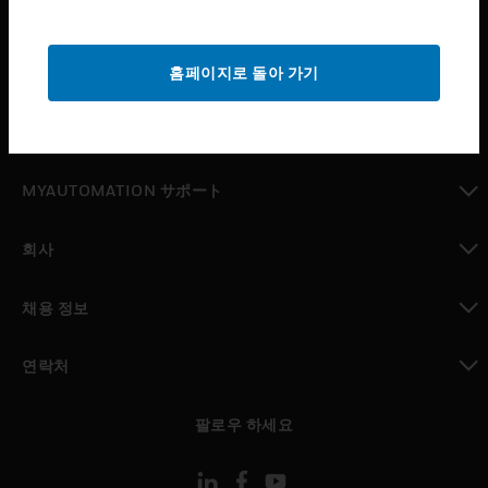
산업 분야
toggle view
홈페이지로 돌아 가기
지원
toggle view
구매처
toggle view
MYAUTOMATION サポート
toggle view
회사
toggle view
채용 정보
toggle view
연락처
toggle view
팔로우 하세요