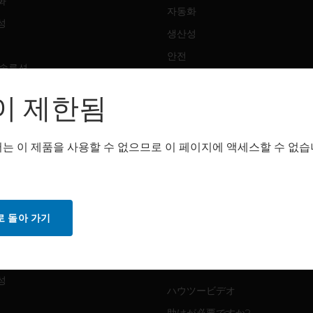
화
자동화
성
생산성
안전
 솔루션
감지 솔루션
이 제한됨
트웨어
구매처
화
는 이 제품을 사용할 수 없으므로 이 페이지에 액세스할 수 없습
자동화
성
생산성
안전
 돌아 가기
감지 솔루션
스
화
MYAUTOMATION サポート
성
ハウツービデオ
助けが必要ですか?