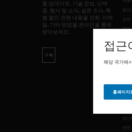
자동
품 업데이트, 기술 정보, 신제
생산
품, 행사 및 소식, 설문 조사, 특
별 할인 관련 내용을 전화, 이메
안전
일, 기타 방법을 온라인을 통해
감지
받아보세요.
접근
소프
구독
자동
해당 국가에서
생산
안전
홈페이지로
서비
자동
생산
안전