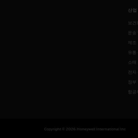
산업
보건
운송 
제조
유통
소매
전자
정부
항공
Copyright © 2026 Honeywell International Inc