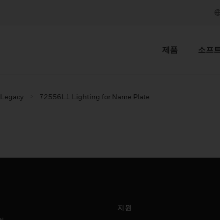
제품
소프
 Legacy
72556L1 Lighting for Name Plate
지원