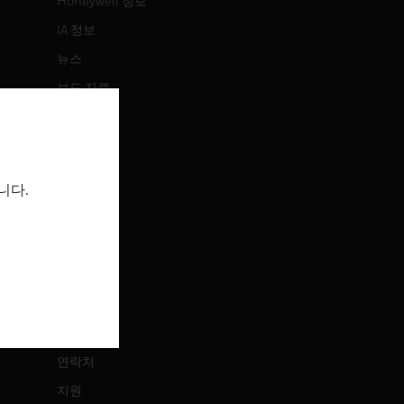
Honeywell 정보
IA 정보
뉴스
보도 자료
투자 정보
이벤트
니다.
채용 정보
채용 정보
직무 검색
연락처
연락처
지원