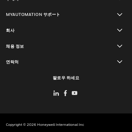
toggle view
MYAUTOMATION サポート
toggle view
회사
toggle view
채용 정보
toggle view
연락처
toggle view
팔로우 하세요
Copyright © 2026 Honeywell International Inc