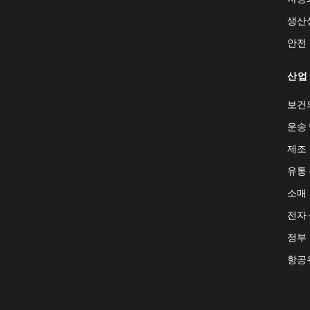
생산
안전
산업
보건
운송 
제조
유통
소매
전자
정부
항공