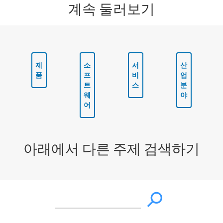
계속 둘러보기
제
소
서
산
품
프
비
업
트
스
분
웨
야
어
아래에서 다른 주제 검색하기