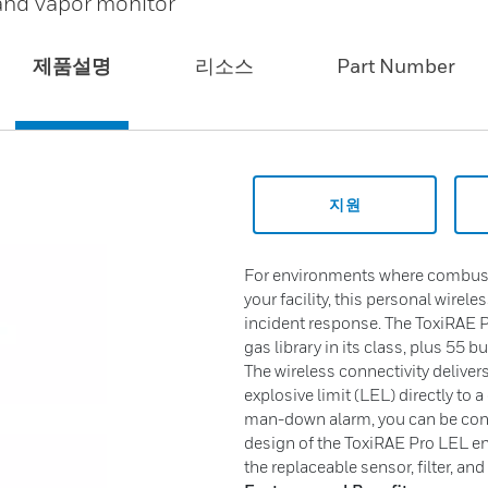
 and vapor monitor
제품설명
리소스
Part Number
지원
For environments where combusti
your facility, this personal wirele
incident response. The ToxiRAE 
gas library in its class, plus 55 b
The wireless connectivity deliver
explosive limit (LEL) directly to 
man-down alarm, you can be conf
design of the ToxiRAE Pro LEL ensu
the replaceable sensor, filter, an