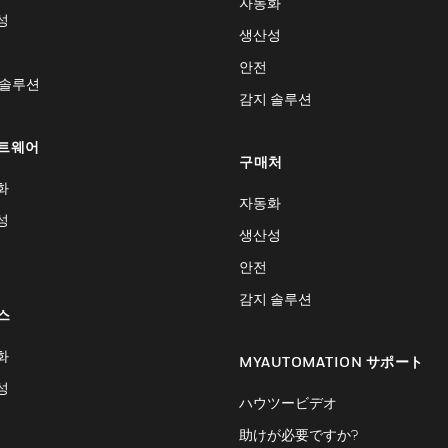
자동화
성
생산성
안전
 솔루션
감지 솔루션
트웨어
구매처
화
자동화
성
생산성
안전
감지 솔루션
스
화
MYAUTOMATION サポート
성
ハウツービデオ
助けが必要ですか?