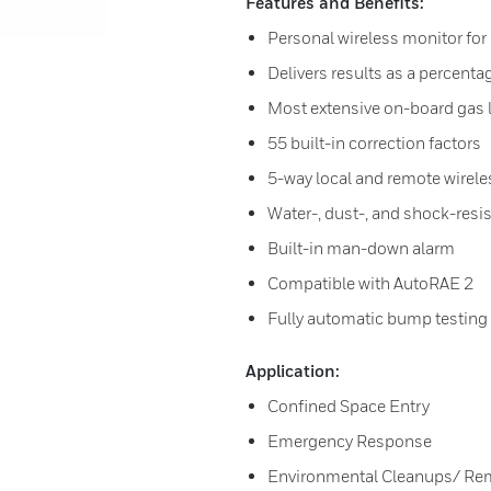
Features and Benefits:
Personal wireless monitor fo
Delivers results as a percentag
Most extensive on-board gas li
55 built-in correction factors
5-way local and remote wirele
Water-, dust-, and shock-resi
Built-in man-down alarm
Compatible with AutoRAE 2
Fully automatic bump testing 
Application:
Confined Space Entry
Emergency Response
Environmental Cleanups/ Re