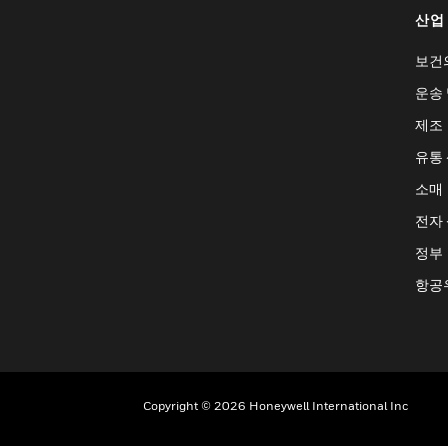
산업
보건
운송 
제조
유통
소매
전자
정부
항공
Copyright © 2026 Honeywell International Inc