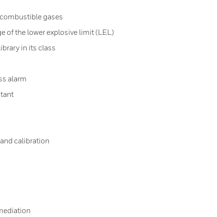
r combustible gases
e of the lower explosive limit (LEL)
brary in its class
ss alarm
stant
and calibration
mediation