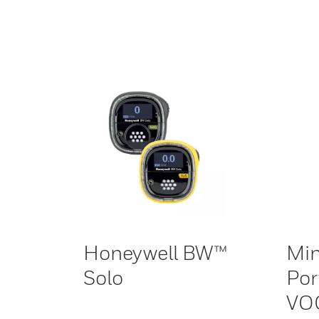
Honeywell BW™
Min
Solo
Por
VOC