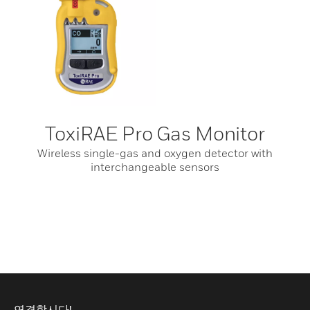
ToxiRAE Pro Gas Monitor
Wireless single-gas and oxygen detector with
interchangeable sensors
연결합시다!