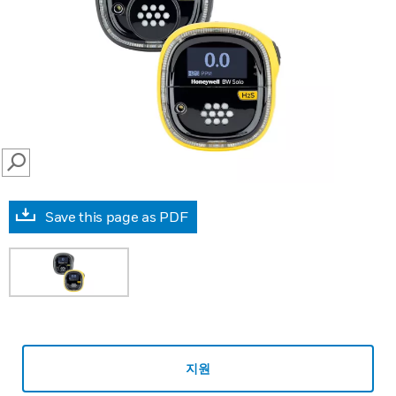
SEARCH
Save this page as PDF
지원