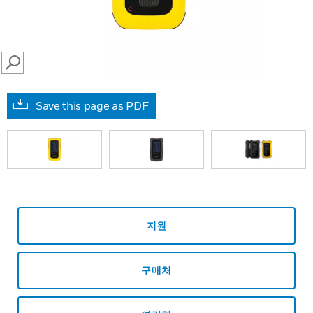
SEARCH
Save this page as PDF
지원
구매처