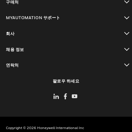
구매처
toggle view
MYAUTOMATION サポート
toggle view
회사
toggle view
채용 정보
toggle view
연락처
toggle view
팔로우 하세요
Copyright © 2026 Honeywell International Inc