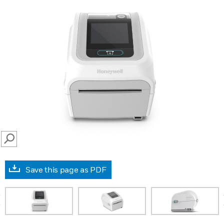
SEARCH
Save this page as PDF
prev