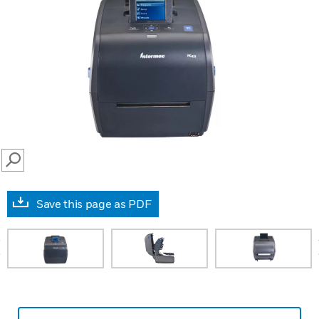
SEARCH
Save this page as PDF
prev