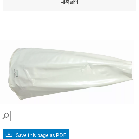
제품설명
SEARCH
Save this page as PDF