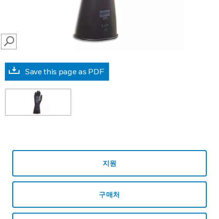
SEARCH
Save this page as PDF
지원
구매처