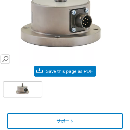
SEARCH
Save this page as PDF
サポート