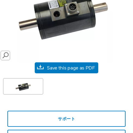
SEARCH
Save this page as PDF
サポート