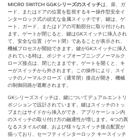
MICRO SWITCH GGKシリーズのスイッチ
は、扉、ガ
ード、またはドアの位置を監視するキー操作型安全イ
ンターロック式の頑丈な金属スイッチです。鍵は、ゲ
ート、ガード、またはドアの可動部分に取り付けられ
ます。ゲートが閉じると、鍵はGKスイッチに挿入され
て、安全な位置（ゲート閉）であることが表示され、
機械プロセスが開始できます。鍵がGKスイッチに挿入
されている時は、ポジティブオープニングノーマルク
ローズ接点は、閉じたままです。ゲートを開くと、キ
ーがスイッチから外されます。この操作により、スイ
ッチのノーマルクローズ（通常閉）接点が開き、機械
の制御回路が遮断されます。
GKシリーズスイッチは、鍵についてデュアルエントリ
ポジションで設計されています。鍵はスイッチのトッ
プまたはサイドから挿入ができ、アプリケーション内
のスイッチの取り付け方の融通性が増します。4つの異
なるスタイルの鍵、および様々なスイッチ接点配置が
揃っており、セーフティインターロック キースイッチ