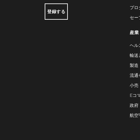
プロ
登録する
セー
産業
ヘル
輸送
製造
流通
小売
Eコ
政府
航空