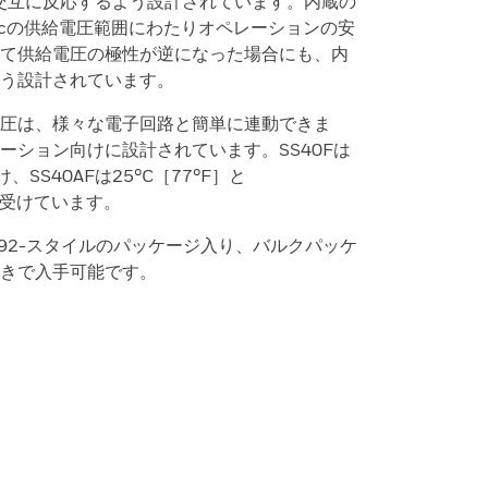
交互に反応するよう設計されています。内蔵の
4Vdcの供給電圧範囲にわたりオペレーションの安
て供給電圧の極性が逆になった場合にも、内
う設計されています。
圧は、様々な電子回路と簡単に連動できま
ーション向けに設計されています。SS40Fは
、SS40AFは25°C［77°F］と
査を受けています。
92-スタイルのパッケージ入り、バルクパッケ
きで入手可能です。