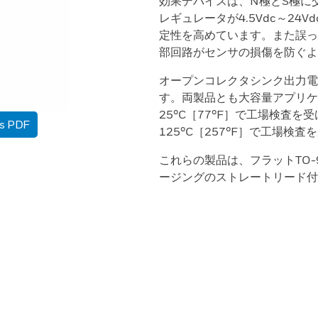
効果デバイスは、N極とS極に
レギュレータが4.5Vdc～2
定性を高めています。また誤っ
部回路がセンサの損傷を防ぐよ
オープンコレクタシンク出力電
す。両製品とも大容量アプリケ
25°C［77°F］で工場検査を受け
as PDF
125°C［257°F］で工場検
これらの製品は、フラットTO-
ージングのストレートリード付