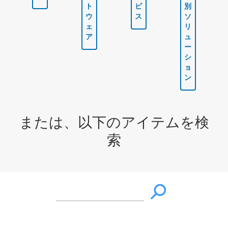
ト
ビ
別
ウ
ス
ソ
ェ
リ
ア
ュ
ー
シ
ョ
ン
または、以下のアイテムを検
索