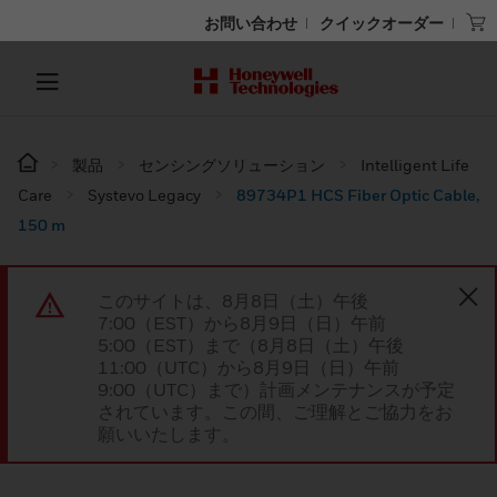
お問い合わせ
クイックオーダー
製品
センシングソリューション
Intelligent Life
Care
Systevo Legacy
89734P1 HCS Fiber Optic Cable,
150 m
このサイトは、8月8日（土）午後
7:00（EST）から8月9日（日）午前
5:00（EST）まで（8月8日（土）午後
11:00（UTC）から8月9日（日）午前
9:00（UTC）まで）計画メンテナンスが予定
されています。この間、ご理解とご協力をお
願いいたします。