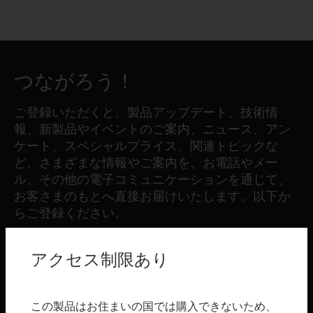
つながろう！
ご登録いただくと、製品アップデート、技術情
報、新製品やイベントのご案内、ニュース、アン
ケート、スペシャルプライス、関連トピックな
ど、さまざまな情報やご案内を、お電話やメー
ル、その他の電子コミュニケーションを通じて、
お客さまのもとへ直接お届けいたします。以下か
らご登録ください。
アクセス制限あり
登録する
製品
この製品はお住まいの国では購入できないため、