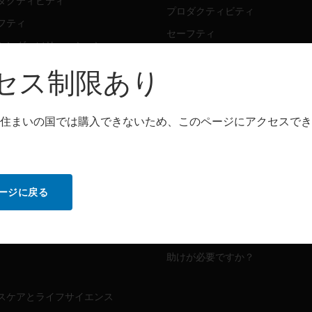
ダクティビティ
プロダクティビティ
フティ
セーフティ
シング・ソリューション
センシング・ソリューション
セス制限あり
トウェア
パートナー検索
ダクティビティ
住まいの国では購入できないため、このページにアクセスでき
プロダクティビティ
フティ
セーフティ
センシング・ソリューション
ビス
ージに戻る
MYAUTOMATION のサポート
ダクティビティ
フティ
ハウツービデオ
助けが必要ですか？
スケアとライフサイエンス