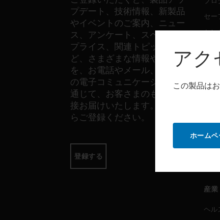
プロ
プデート、技術情報、新製品
セー
やイベントのご案内、ニュー
セン
ス、アンケート、スペシャル
プライス、関連トピックな
アク
ど、さまざまな情報やご案内
ソフ
を、お電話やメール、その他
の電子コミュニケーションを
プロ
この製品はお
通じて、お客さまのもとへ直
セー
接お届けいたします。以下か
らご登録ください。
サー
ホームペ
プロ
登録する
セー
産業
ヘル