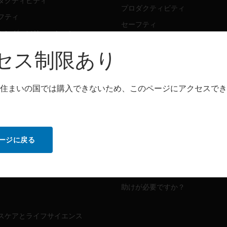
ダクティビティ
プロダクティビティ
フティ
セーフティ
シング・ソリューション
センシング・ソリューション
セス制限あり
トウェア
パートナー検索
ダクティビティ
住まいの国では購入できないため、このページにアクセスでき
プロダクティビティ
フティ
セーフティ
センシング・ソリューション
ビス
ージに戻る
MYAUTOMATION のサポート
ダクティビティ
フティ
ハウツービデオ
助けが必要ですか？
スケアとライフサイエンス