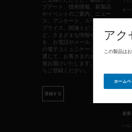
プロ
プデート、技術情報、新製品
セー
やイベントのご案内、ニュー
セン
ス、アンケート、スペシャル
プライス、関連トピックな
アク
ど、さまざまな情報やご案内
ソフ
を、お電話やメール、その他
の電子コミュニケーションを
プロ
この製品はお
通じて、お客さまのもとへ直
セー
接お届けいたします。以下か
らご登録ください。
サー
ホームペ
プロ
登録する
セー
産業
ヘル