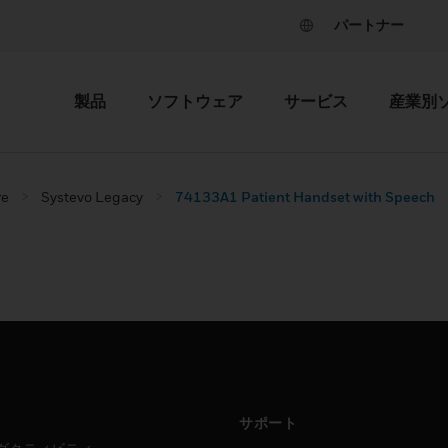
パートナー
製品
ソフトウェア
サービス
産業別
re
Systevo Legacy
74133A1 Patient Handset with Speech
サポート