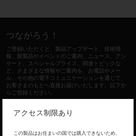
つながろう！
ご登録いただくと、製品アップデート、技術情
報、新製品やイベントのご案内、ニュース、アン
ケート、スペシャルプライス、関連トピックな
ど、さまざまな情報やご案内を、お電話やメー
ル、その他の電子コミュニケーションを通じて、
お客さまのもとへ直接お届けいたします。以下か
らご登録ください。
アクセス制限あり
登録する
製品
この製品はお住まいの国では購入できないため、