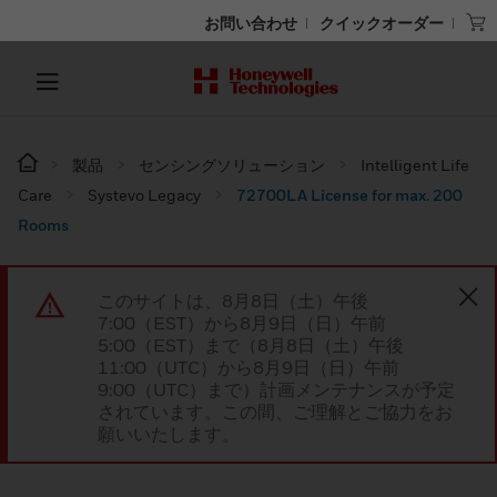
お問い合わせ
クイックオーダー
製品
センシングソリューション
Intelligent Life
Care
Systevo Legacy
72700LA License for max. 200
Rooms
このサイトは、8月8日（土）午後
7:00（EST）から8月9日（日）午前
5:00（EST）まで（8月8日（土）午後
11:00（UTC）から8月9日（日）午前
9:00（UTC）まで）計画メンテナンスが予定
されています。この間、ご理解とご協力をお
願いいたします。