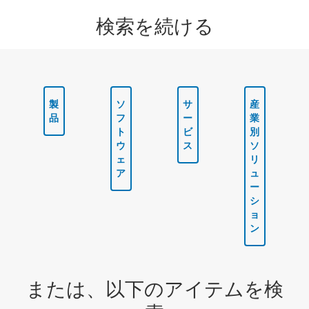
検索を続ける
製
ソ
サ
産
品
フ
ー
業
ト
ビ
別
ウ
ス
ソ
ェ
リ
ア
ュ
ー
シ
ョ
ン
または、以下のアイテムを検