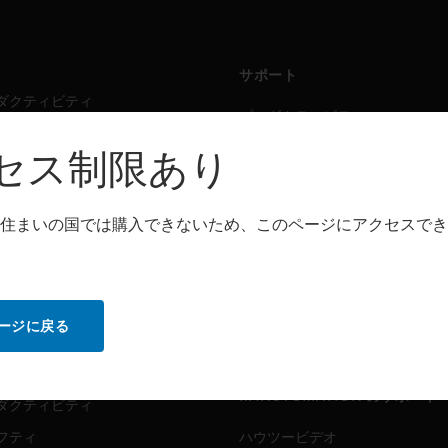
サポート
ダクティビティ
プロダクティビティ
フティ
セーフティ
セス制限あり
シング・ソリューション
センシング・ソリューション
住まいの国では購入できないため、このページにアクセスでき
トウェア
パートナー検索
ダクティビティ
プロダクティビティ
フティ
セーフティ
ージに戻る
センシング・ソリューション
ビス
MYAUTOMATION のサポート
ダクティビティ
フティ
ハウツービデオ