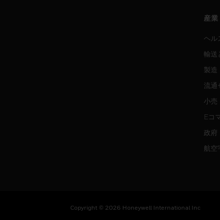
産業
ヘル
輸送
製造
流通
小売
Eコ
政府
航空
Copyright © 2026 Honeywell International Inc