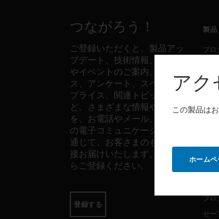
つながろう！
製品
ご登録いただくと、製品アッ
プロ
プデート、技術情報、新製品
セー
やイベントのご案内、ニュー
アク
セン
ス、アンケート、スペシャル
プライス、関連トピックな
ど、さまざまな情報やご案内
この製品はお
ソフ
を、お電話やメール、その他
の電子コミュニケーションを
プロ
通じて、お客さまのもとへ直
セー
接お届けいたします。以下か
ホームペ
らご登録ください。
サー
プロ
登録する
セー