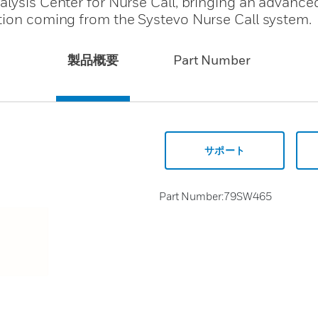
alysis Center for Nurse Call, bringing an advanc
tion coming from the Systevo Nurse Call system.
製品概要
Part Number
サポート
Part Number:79SW465