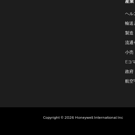
産業
ヘル
輸送
製造
流通
小売
Eコ
政府
航空
Copyright © 2026 Honeywell International Inc