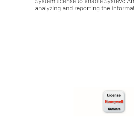
System license to enable Systevo An
analyzing and reporting the informa