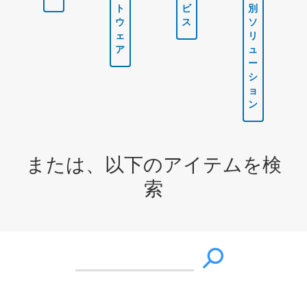
ト
ビ
別
ウ
ス
ソ
ェ
リ
ア
ュ
ー
シ
ョ
ン
または、以下のアイテムを検
索