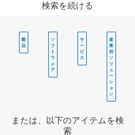
検索を続ける
製
ソ
サ
産
品
フ
ー
業
ト
ビ
別
ウ
ス
ソ
ェ
リ
ア
ュ
ー
シ
ョ
ン
または、以下のアイテムを検
索