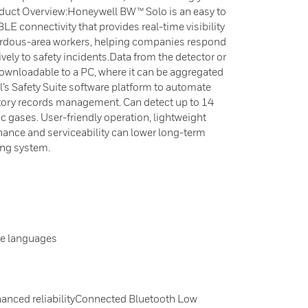
roduct Overview:Honeywell BW™ Solo is an easy to
LE connectivity that provides real-time visibility
zardous-area workers, helping companies respond
vely to safety incidents.Data from the detector or
 downloadable to a PC, where it can be aggregated
 Safety Suite software platform to automate
atory records management. Can detect up to 14
gases. User-friendly operation, lightweight
ance and serviceability can lower long-term
ing system.
ple languages
hanced reliabilityConnected Bluetooth Low