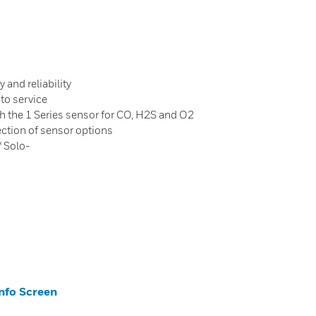
 and reliability
 to service
ith the 1 Series sensor for CO, H2S and O2
ection of sensor options
 Solo-
nfo Screen