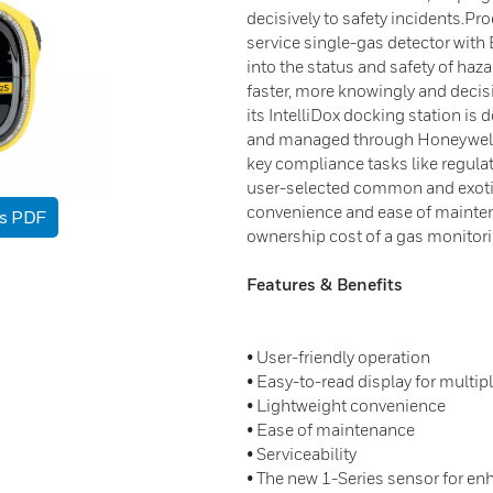
decisively to safety incidents.P
service single-gas detector with B
into the status and safety of ha
faster, more knowingly and decisi
its IntelliDox docking station is
and managed through Honeywell’s
key compliance tasks like regul
user-selected common and exotic 
convenience and ease of mainten
as PDF
ownership cost of a gas monitor
Features & Benefits
• User-friendly operation
• Easy-to-read display for multi
• Lightweight convenience
• Ease of maintenance
• Serviceability
• The new 1-Series sensor for en