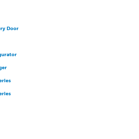
ery Door
gurator
ger
eries
eries