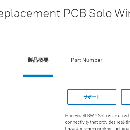
placement PCB Solo Wire
製品概要
Part Number
サポート
Honeywell BW™ Solo is an easy to
connectivity that provides real-tim
hazardous-area workers, helping