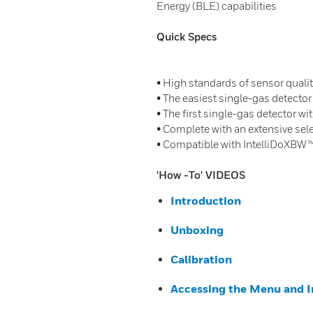
Energy (BLE) capabilities
Quick Specs
• High standards of sensor quality
• The easiest single-gas detector
• The first single-gas detector w
• Complete with an extensive sel
• Compatible with IntelliDoXBW™
'How -To' VIDEOS
Introduction
Unboxing
Calibration
Accessing the Menu and I