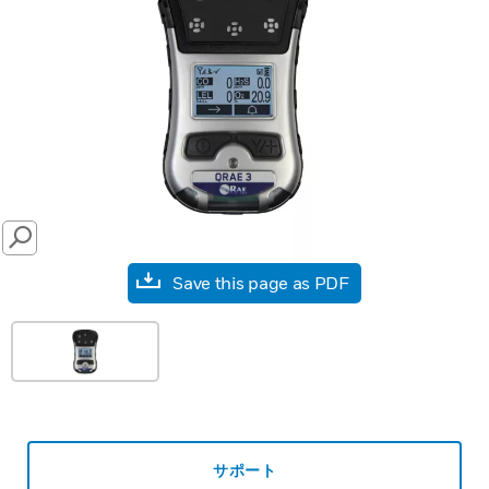
SEARCH
Save this page as PDF
サポート