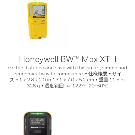
Honeywell BW™ Max XT II
Go the distance and save with this smart, simple and
economical way to compliance. • 仕様概要 • サイ
ズ:5.1 x 2.8 x 2.0 in 13.1 x 7.0 x 5.2 cm • 重量:11.5 oz
328 g • 温度範囲:-4~122°F-20~50°C