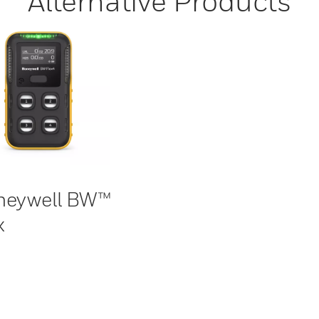
Alternative Products
neywell BW™
x