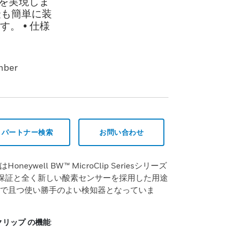
護を実現しま
最も簡単に装
。 • 仕様
mber
パートナー検索
お問い合わせ
X3はHoneywell BW™ MicroClip Seriesシリーズ
保証と全く新しい酸素センサーを採用した用途
で且つ使い勝手のよい検知器となっていま
クリップ の機能
: