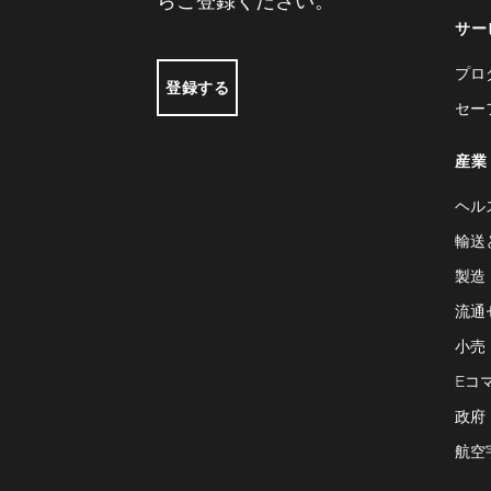
らご登録ください。
サー
プロ
登録する
セー
産業
ヘル
輸送
製造
流通
小売
Eコ
政府
航空