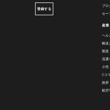
プロ
登録する
セー
産業
ヘル
輸送
製造
流通
小売
Eコ
政府
航空