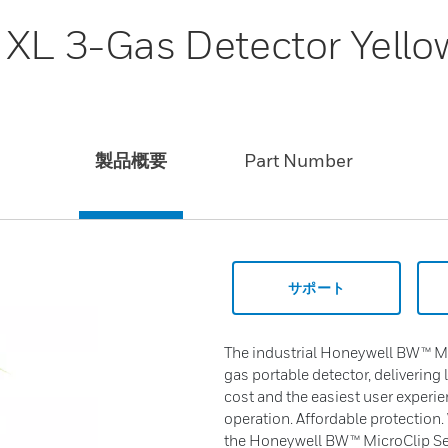
 XL 3-Gas Detector Yello
製品概要
Part Number
サポート
The industrial Honeywell BW™ Mic
gas portable detector, delivering 
cost and the easiest user experie
operation. Affordable protection.
the Honeywell BW™ MicroClip Ser