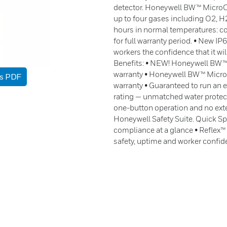
detector. Honeywell BW™ MicroCli
up to four gases including O2, H
hours in normal temperatures: co
for full warranty period. • New I
workers the confidence that it wi
Benefits: • NEW! Honeywell BW™ M
warranty • Honeywell BW™ MicroC
as PDF
warranty • Guaranteed to run an e
rating — unmatched water protec
one-button operation and no ext
Honeywell Safety Suite. Quick Spe
compliance at a glance • Reflex
safety, uptime and worker confi