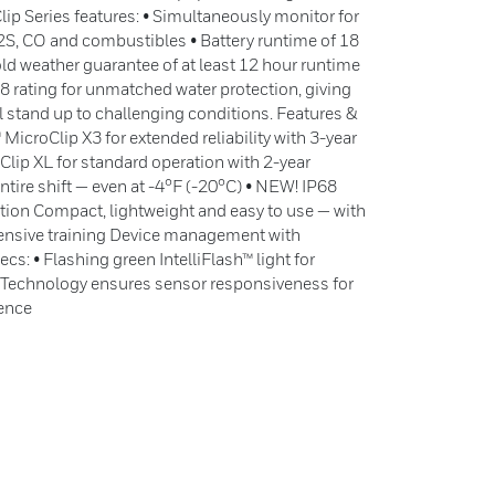
p Series features: • Simultaneously monitor for
2S, CO and combustibles • Battery runtime of 18
ld weather guarantee of at least 12 hour runtime
P68 rating for unmatched water protection, giving
ll stand up to challenging conditions. Features &
icroClip X3 for extended reliability with 3-year
lip XL for standard operation with 2-year
ntire shift — even at -4°F (-20°C) • NEW! IP68
tion Compact, lightweight and easy to use — with
ensive training Device management with
cs: • Flashing green IntelliFlash™ light for
™ Technology ensures sensor responsiveness for
dence