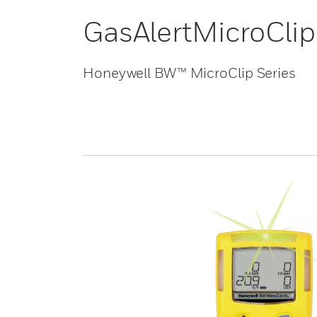
GasAlertMicroClip
Honeywell BW™ MicroClip Series