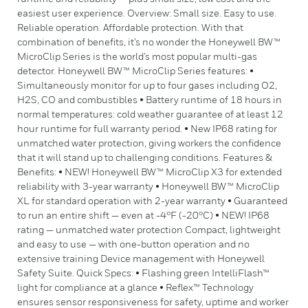
easiest user experience. Overview: Small size. Easy to use.
Reliable operation. Affordable protection. With that
combination of benefits, it’s no wonder the Honeywell BW™
MicroClip Series is the world’s most popular multi-gas
detector. Honeywell BW™ MicroClip Series features: •
Simultaneously monitor for up to four gases including O2,
H2S, CO and combustibles • Battery runtime of 18 hours in
normal temperatures: cold weather guarantee of at least 12
hour runtime for full warranty period. • New IP68 rating for
unmatched water protection, giving workers the confidence
that it will stand up to challenging conditions. Features &
Benefits: • NEW! Honeywell BW™ MicroClip X3 for extended
reliability with 3-year warranty • Honeywell BW™ MicroClip
XL for standard operation with 2-year warranty • Guaranteed
to run an entire shift — even at -4°F (-20°C) • NEW! IP68
rating — unmatched water protection Compact, lightweight
and easy to use — with one-button operation and no
extensive training Device management with Honeywell
Safety Suite. Quick Specs: • Flashing green IntelliFlash™
light for compliance at a glance • Reflex™ Technology
ensures sensor responsiveness for safety, uptime and worker