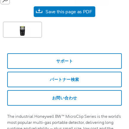
SEARCH
Save this page as PDF
サポート
パートナー検索
お問い合わせ
The industrial Honeywell BW™ MicroClip Series is the world’s
most popular multi-gas portable detector, delivering long
runtime and reliability — plus small size, low cost and the