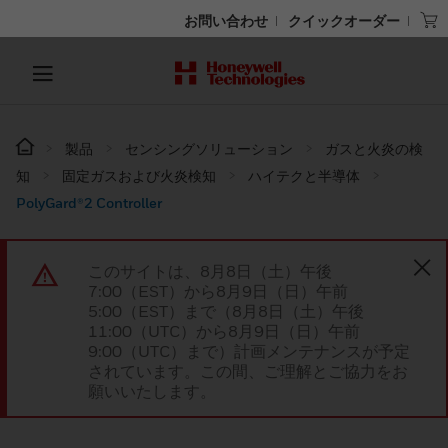
お問い合わせ
クイックオーダー
製品
センシングソリューション
ガスと火炎の検
知
固定ガスおよび火炎検知
ハイテクと半導体
PolyGard®2 Controller
このサイトは、8月8日（土）午後
7:00（EST）から8月9日（日）午前
5:00（EST）まで（8月8日（土）午後
11:00（UTC）から8月9日（日）午前
9:00（UTC）まで）計画メンテナンスが予定
されています。この間、ご理解とご協力をお
願いいたします。