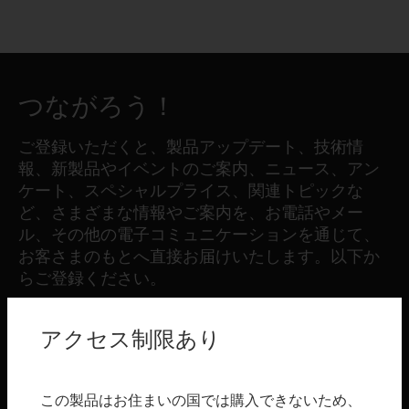
つながろう！
ご登録いただくと、製品アップデート、技術情
報、新製品やイベントのご案内、ニュース、アン
ケート、スペシャルプライス、関連トピックな
ど、さまざまな情報やご案内を、お電話やメー
ル、その他の電子コミュニケーションを通じて、
お客さまのもとへ直接お届けいたします。以下か
らご登録ください。
アクセス制限あり
登録する
製品
この製品はお住まいの国では購入できないため、