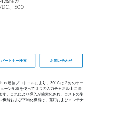
可燃性ガ
VDC、500
パートナー検索
お問い合わせ
dbus 通信プロトコルにより、301C は 2 対のケー
ーン配線を使って 3 つの入力チャネル上に 最
続します。これにより導入が簡素化され、コストの削
ゾーン機能および平均化機能は、運用およびメンテナ
。