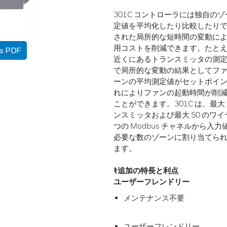
301C コントローラには独自
定値を平均化したり比較したりで
された局所的な短時間の変動に
用コストを削減できます。たと
as PDF
近くにあるトランスミッタの測
で局所的な変動の結果としてフ
ーンの平均測定値がセットポイ
れによりファンの起動時間が削
ことができます。301C は、最大 
ンスミッタおよび最大 50 のワ
つの Modbus チャネルから
必要な数のゾーンに割り当てら
ます。
ｷ追加の特長と利点
ユーザーフレンドリー
メンテナンス不要
ユーザーフレンドリー