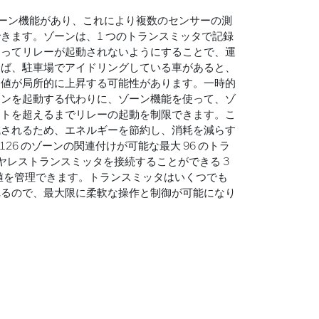
のゾーン機能があり、これにより複数のセンサーの測
きます。ゾーンは、1 つのトランスミッタで記録
よってリレーが起動されないようにすることで、運
えば、駐車場でアイドリングしている車があると、
定値が局所的に上昇する可能性があります。一時的
ァンを起動する代わりに、ゾーン機能を使って、ゾ
ントを超えるまでリレーの起動を制限できます。こ
減されるため、エネルギーを節約し、消耗を減らす
126 のゾーンの関連付けが可能な最大 96 のトラ
イヤレストランスミッタを接続することができる 3
入力値を管理できます。トランスミッタはいくつでも
れるので、最大限に柔軟な操作と制御が可能になり