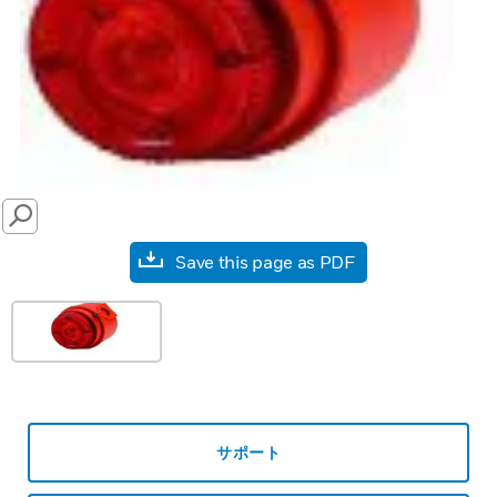
SEARCH
Save this page as PDF
サポート